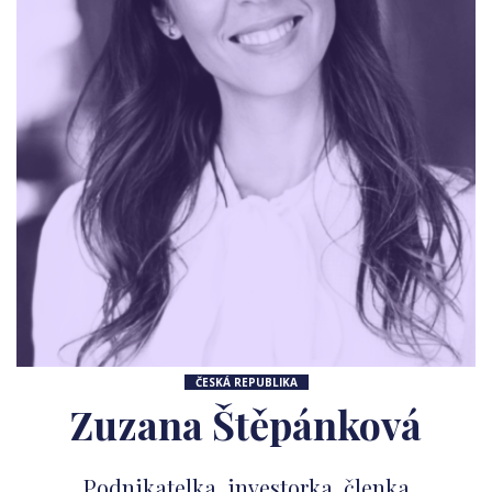
ČESKÁ REPUBLIKA
Zuzana Štěpánková
Podnikatelka, investorka, členka