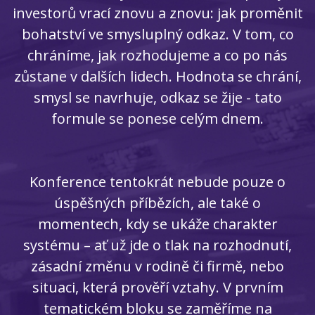
investorů vrací znovu a znovu: jak proměnit
bohatství ve smysluplný odkaz. V tom, co
chráníme, jak rozhodujeme a co po nás
zůstane v dalších lidech. Hodnota se chrání,
smysl se navrhuje, odkaz se žije - tato
formule se ponese celým dnem.
Konference tentokrát nebude pouze o
úspěšných příbězích, ale také o
momentech, kdy se ukáže charakter
systému – ať už jde o tlak na rozhodnutí,
zásadní změnu v rodině či firmě, nebo
situaci, která prověří vztahy. V prvním
tematickém bloku se zaměříme na